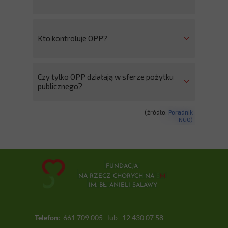
Kto kontroluje OPP?
Czy tylko OPP działają w sferze pożytku
publicznego?
(źródło:
Poradnik
NGO
)
FUNDACJA
NA RZECZ CHORYCH NA
S
M
IM. BŁ. ANIELI SALAWY
Telefon:
661 709 005 lub 12 430 07 58