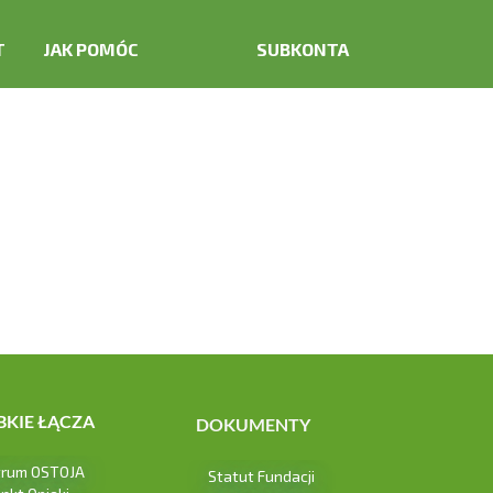
T
JAK POMÓC
SUBKONTA
DAROWIZNA
SUBKONTA
PRZEKAŻ 1,5%
ZBIÓRKI INTERNETOWE
BKIE ŁĄCZA
DOKUMENTY
trum OSTOJA
Statut Fundacji