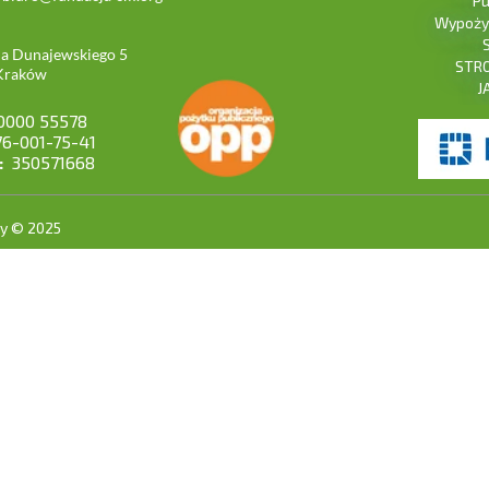
Pu
Wypożyc
ana Dunajewskiego 5
STR
Kraków
J
0000 55578
6-001-75-41
:
350571668
wy © 2025