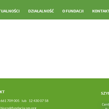
TUALNOŚCI
DZIAŁALNOŚĆ
O FUNDACJI
KONTAK
PUNKT OPIEKI
RADA I ZARZĄD
BEZPŁATNE PORADNICTWO
HISTORIA
WYPOŻYCZALNIA SPRZĘTU
CELE
CENTRUM "OSTOJA"
STATUS OPP
DOKUMENTY
KT
SZY
661 709 005 lub 12 430 07 58
Cen
biuro@fundacja-sm.org