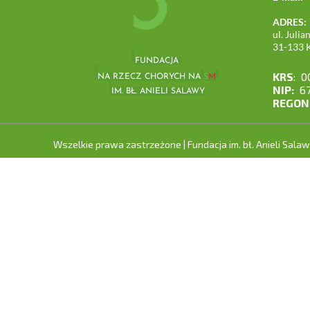
ADRES:
ul. Juli
31-133 
FUNDACJA
KRS
: 0
NA RZECZ CHORYCH NA
S
M
NIP:
67
IM. BŁ. ANIELI SALAWY
REGON
Wszelkie prawa zastrzeżone | Fundacja im. bł. Anieli Sala