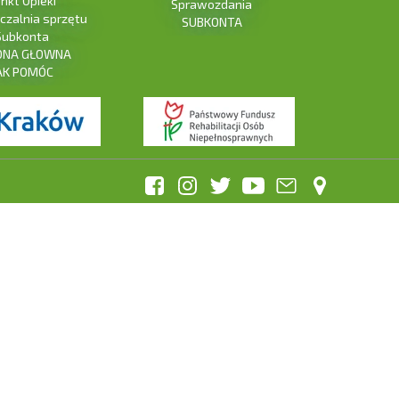
nkt Opieki
Sprawozdania
zalnia sprzętu
SUBKONTA
Subkonta
ONA GŁOWNA
AK POMÓC