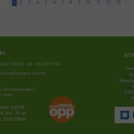
1
2
3
4
5
6
7
8
9
10
11
12
13
KT
SZY
661 709 005 lub 12 430 07 58
Cen
biuro@fundacja-sm.org
Pu
Wypożyc
ana Dunajewskiego 5
STR
Kraków
J
0000 55578
6-001-75-41
:
350571668