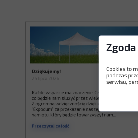
Zgoda 
Cookies to m
Dziękujemy!
podczas prz
25 lipca 2026
serwisu, pers
Każde wsparcie ma znaczenie. Czasem jest to coś,
co będzie nam służyć przez wiele lat.
Z ogromną wdzięcznością dziękujemy firmie
"Expodum" za przekazanie naszej Fundacji
namiotu, który będzie towarzyszył nam...
Przeczytaj całość