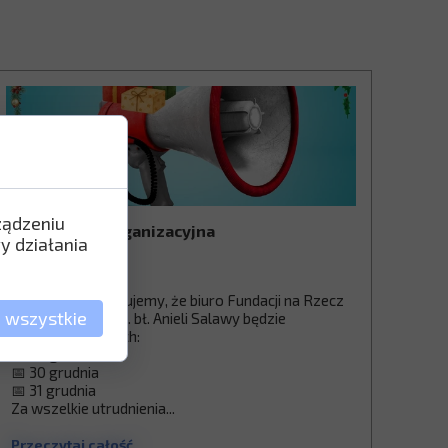
ządzeniu
ℹ️ Informacja organizacyjna
y działania
21 grudnia 2025
Uprzejmie informujemy, że biuro Fundacji na Rzecz
 wszystkie
Chorych na SM im. bł. Anieli Salawy będzie
nieczynne w dniach:
📅 23 grudnia
📅 30 grudnia
📅 31 grudnia
Za wszelkie utrudnienia...
Przeczytaj całość