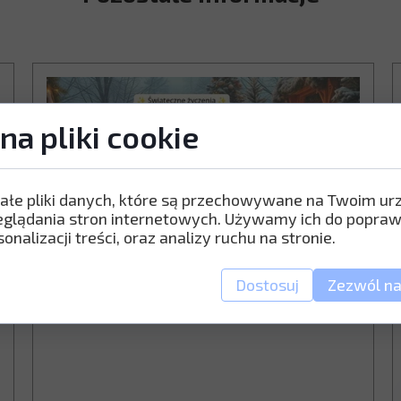
na pliki cookie
ałe pliki danych, które są przechowywane na Twoim ur
WESOŁYCH ŚWIĄT!
eglądania stron internetowych. Używamy ich do popraw
24 grudnia 2025
onalizacji treści, oraz analizy ruchu na stronie.
...
Dostosuj
Zezwól na
Przeczytaj całość