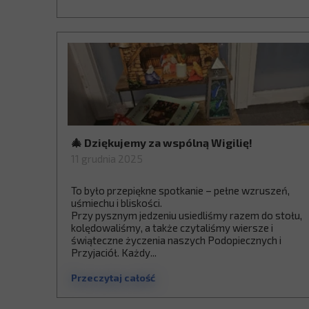
🎄 Dziękujemy za wspólną Wigilię!
11 grudnia 2025
To było przepiękne spotkanie – pełne wzruszeń,
uśmiechu i bliskości.
Przy pysznym jedzeniu usiedliśmy razem do stołu,
kolędowaliśmy, a także czytaliśmy wiersze i
świąteczne życzenia naszych Podopiecznych i
Przyjaciół. Każdy...
Przeczytaj całość