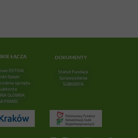
BKIE ŁĄCZA
DOKUMENTY
trum OSTOJA
Statut Fundacji
nkt Opieki
Sprawozdania
zalnia sprzętu
SUBKONTA
Subkonta
ONA GŁOWNA
AK POMÓC