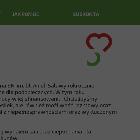
T
JAK POMÓC
SUBKONTA
DAROWIZNA
SUBKONTA
PRZEKAŻ 1,5%
ZBIÓRKI INTERNETOWE
a SM im. bł. Anieli Salawy rokrocznie
jne dla podopiecznych. W tym roku
cy w jej sfinansowaniu. Chcielibyśmy
posiłek, ale również możliwość rozmowy oraz
mi z niepełnosprawnościami oraz wykluczonym
ą wynajem sali oraz ciepłe dania dla
ekunów.