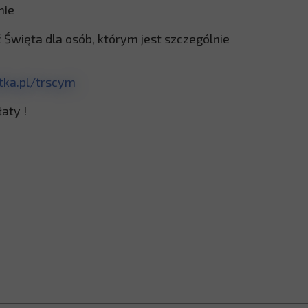
nie
więta dla osób, którym jest szczególnie
utka.pl/trscym
aty !