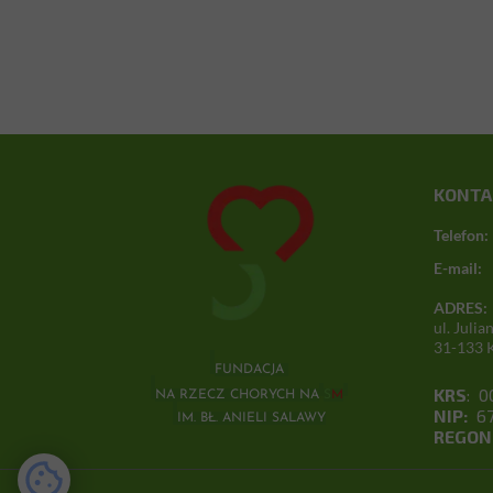
KONTA
Telefon:
E-mail:
ADRES:
ul. Juli
31-133 
FUNDACJA
KRS
: 0
NA RZECZ CHORYCH NA
S
M
NIP:
67
IM. BŁ. ANIELI SALAWY
REGON