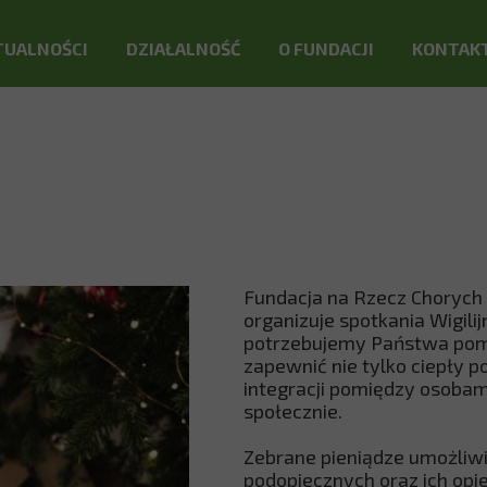
TUALNOŚCI
DZIAŁALNOŚĆ
O FUNDACJI
KONTAK
PUNKT OPIEKI
RADA I ZARZĄD
BEZPŁATNE PORADNICTWO
HISTORIA
WYPOŻYCZALNIA SPRZĘTU
CELE
CENTRUM "OSTOJA"
STATUS OPP
DOKUMENTY
Fundacja na Rzecz Chorych n
organizuje spotkania Wigili
potrzebujemy Państwa pomo
zapewnić nie tylko ciepły 
integracji pomiędzy osoba
społecznie.
Zebrane pieniądze umożliwi
podopiecznych oraz ich opi